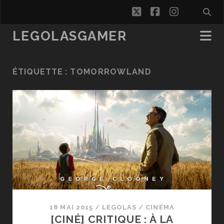
twitter
facebook
instagra
LEGOLASGAMER
ÉTIQUETTE :
TOMORROWLAND
18 MAI 2015
/
LEGOLAS
/
CINÉMA
[CINÉ] CRITIQUE : À LA