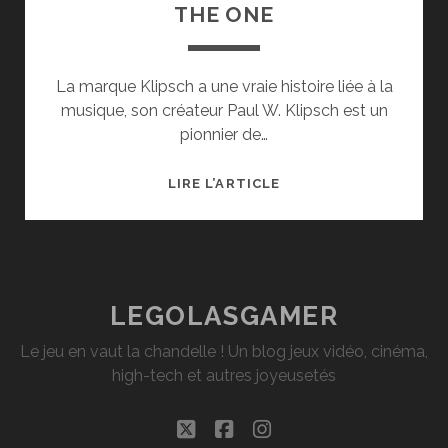
THE ONE
La marque Klipsch a une vraie histoire liée à la
musique, son créateur Paul W. Klipsch est un
pionnier de…
TEST
LIRE L’ARTICLE
DE
L’ENCEINTE
KLIPSCH
THE
ONE
LEGOLASGAMER
Le jeu en vaut la chandelle ! Un blog jeux vidéo, cinéma,
high-tech et autres joyeusetés
twitter
facebook
instagram