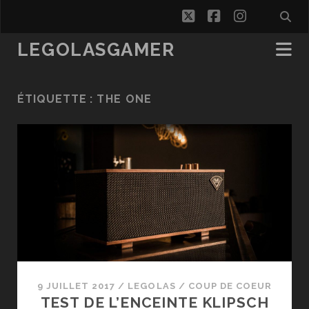
twitter
facebook
instagra
LEGOLASGAMER
ÉTIQUETTE :
THE ONE
9 JUILLET 2017
/
LEGOLAS
/
COUP DE COEUR
TEST DE L’ENCEINTE KLIPSCH