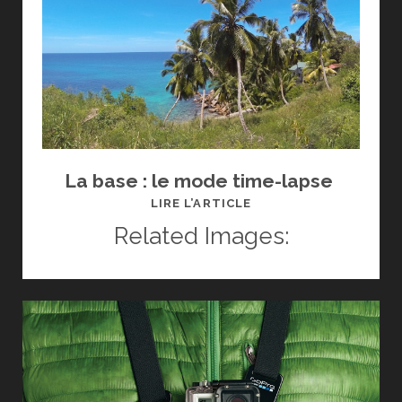
La base : le mode time-lapse
RÉUSSIR
LIRE L’ARTICLE
SES
Related Images:
PHOTOS
DE
VACANCES
AVEC
LA
GOPRO
:
LES