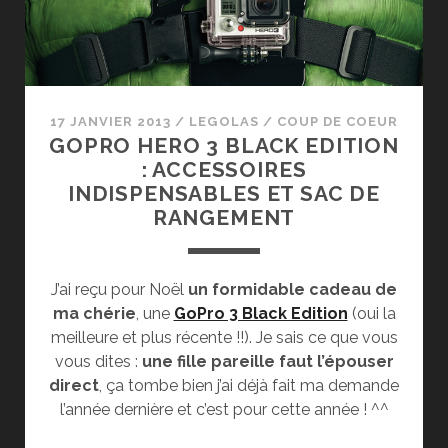
CONSEILS
ET
ASTUCES
17 JANVIER 2013
/
LEGOLAS
/
COUP DE COEUR
GOPRO HERO 3 BLACK EDITION
: ACCESSOIRES
INDISPENSABLES ET SAC DE
RANGEMENT
J’ai reçu pour Noël
un formidable cadeau de
ma chérie
, une
GoPro 3 Black Edition
(oui la
meilleure et plus récente !!). Je sais ce que vous
vous dites :
une fille pareille faut l’épouser
direct
, ça tombe bien j’ai déjà fait ma demande
l’année dernière et c’est pour cette année ! ^^