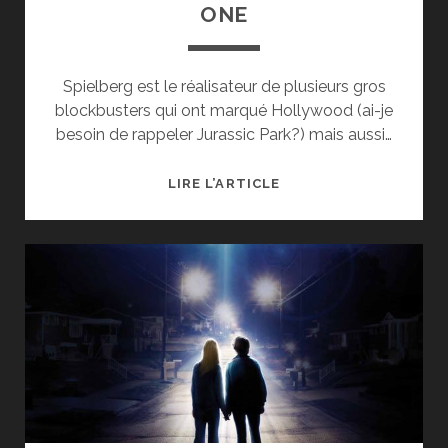
ONE
Spielberg est le réalisateur de plusieurs gros
blockbusters qui ont marqué Hollywood (ai-je
besoin de rappeler Jurassic Park?) mais aussi…
[CRITIQUE
LIRE L’ARTICLE
CINÉ]
READY
PLAYER
ONE