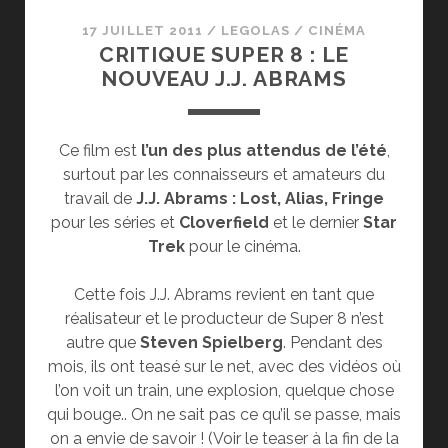
17 JUILLET 2011
/
LEGOLAS
/
CINÉMA
CRITIQUE SUPER 8 : LE
NOUVEAU J.J. ABRAMS
Ce film est
l’un des plus attendus de l’été
,
surtout par les connaisseurs et amateurs du
travail de
J.J. Abrams : Lost, Alias, Fringe
pour les séries et
Cloverfield
et le dernier
Star
Trek
pour le cinéma.
Cette fois J.J. Abrams revient en tant que
réalisateur et le producteur de Super 8 n’est
autre que
Steven Spielberg
. Pendant des
mois, ils ont teasé sur le net, avec des vidéos où
l’on voit un train, une explosion, quelque chose
qui bouge.. On ne sait pas ce qu’il se passe, mais
on a envie de savoir ! (Voir le teaser à la fin de la