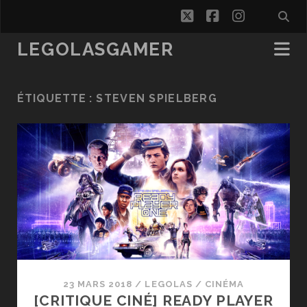
twitter
facebook
instagra
LEGOLASGAMER
ÉTIQUETTE :
STEVEN SPIELBERG
23 MARS 2018
/
LEGOLAS
/
CINÉMA
[CRITIQUE CINÉ] READY PLAYER