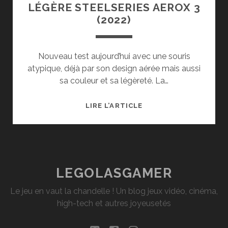
LÉGÈRE STEELSERIES AEROX 3
(2022)
Nouveau test aujourd’hui avec une souris
atypique, déjà par son design aérée mais aussi
sa couleur et sa légèreté. La…
TEST
LIRE L’ARTICLE
DE
LA
SOURIS
ULTRA-
LÉGÈRE
LEGOLASGAMER
STEELSERIES
Le jeu en vaut la chandelle ! Un blog jeux vidéo, cinéma,
AEROX
high-tech et autres joyeusetés
3
(2022)