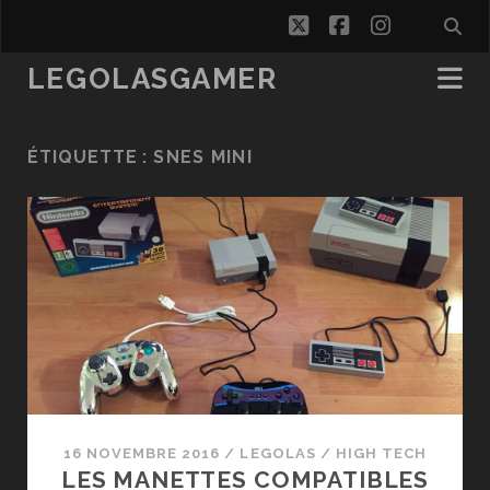
twitter
facebook
instagra
LEGOLASGAMER
ÉTIQUETTE :
SNES MINI
16 NOVEMBRE 2016
/
LEGOLAS
/
HIGH TECH
LES MANETTES COMPATIBLES