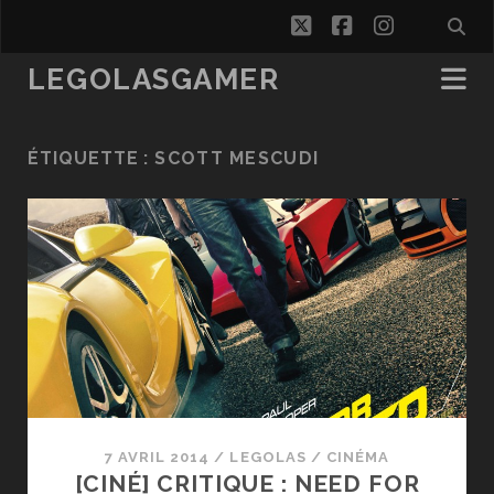
twitter
facebook
instagra
LEGOLASGAMER
ÉTIQUETTE :
SCOTT MESCUDI
7 AVRIL 2014
/
LEGOLAS
/
CINÉMA
[CINÉ] CRITIQUE : NEED FOR