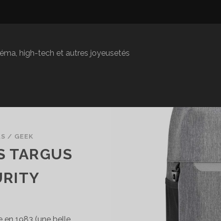
inéma, high-tech et autres joyeusetés
AS
/
GEEK
S TARGUS
URITY
 en 1983 (une belle