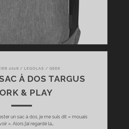
IER 2018
/
LEGOLAS
/
GEEK
 SAC À DOS TARGUS
ORK & PLAY
ster un sac à dos, je me suis dit « mouais
voir ». Alors j’ai regardé la…