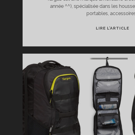
année ^^), spécialisée dans les housse
portables, accessoire
T
LIRE L’ARTICLE
D
SA
À
D
T
CI
SE