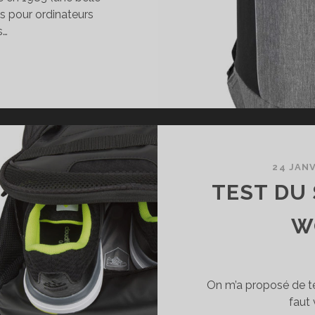
s pour ordinateurs
s…
EST
U
C
OS
ARGUS
TYLITE
24 JANV
CURITY
TEST DU
W
​On m’a proposé de te
faut 