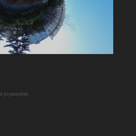
res joyeusetés