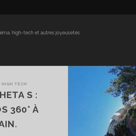
inéma, high-tech et autres joyeusetés
/
HIGH TECH
HETA S :
S 360° À
AIN.