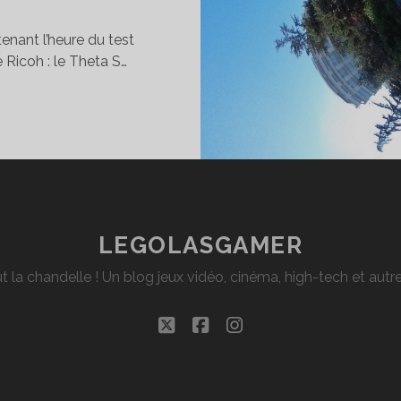
tenant l’heure du test
 Ricoh : le Theta S…
EST
U
COH
HETA
HOTOS
LEGOLASGAMER
T
t la chandelle ! Un blog jeux vidéo, cinéma, high-tech et aut
DÉOS
0°
twitter
facebook
instagram
ORTÉE
IN.