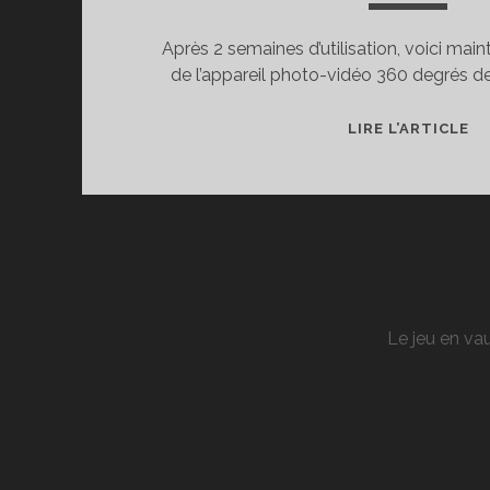
Après 2 semaines d’utilisation, voici main
de l’appareil photo-vidéo 360 degrés de
T
LIRE L’ARTICLE
D
RI
T
S
:
P
E
Le jeu en vau
VI
36
À
P
DE
MA