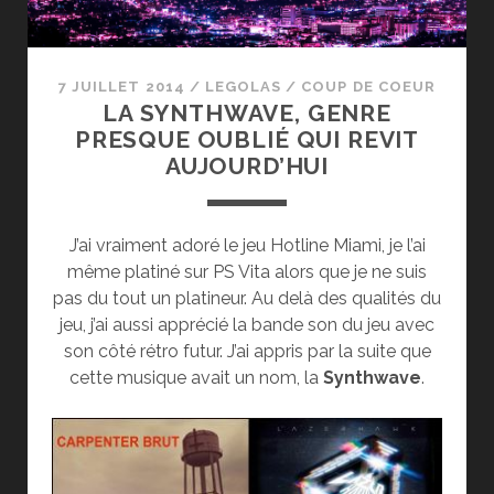
DE
FEV-
MARS
7 JUILLET 2014
/
LEGOLAS
/
COUP DE COEUR
2015
LA SYNTHWAVE, GENRE
PRESQUE OUBLIÉ QUI REVIT
AUJOURD’HUI
J’ai vraiment adoré le jeu Hotline Miami, je l’ai
même platiné sur PS Vita alors que je ne suis
pas du tout un platineur. Au delà des qualités du
jeu, j’ai aussi apprécié la bande son du jeu avec
son côté rétro futur. J’ai appris par la suite que
cette musique avait un nom, la
Synthwave
.