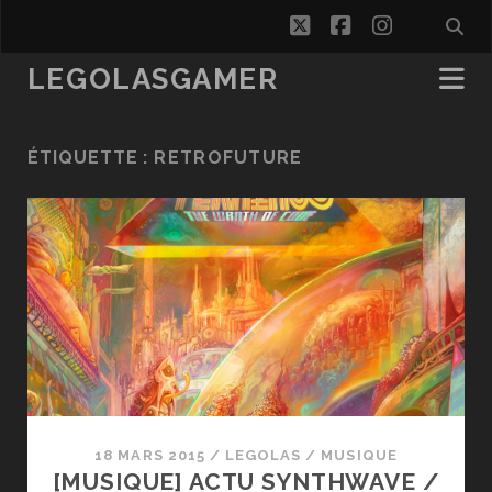
twitter
facebook
instagra
LEGOLASGAMER
ÉTIQUETTE :
RETROFUTURE
18 MARS 2015
/
LEGOLAS
/
MUSIQUE
[MUSIQUE] ACTU SYNTHWAVE /