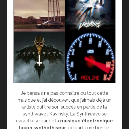
Je pensais ne pas connaître du tout cette
musique et j’ai découvert que j’aimais déjà un
artiste qui tire son succès en partie de la
synthwave : Kavinsky. La Synthwave se
caractérise par de la
musique électronique
façon synthéthiseur
, ce qui fleure bon les