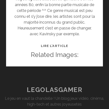
années 80, enfin la bonne partie musicale de
cette période ^^ Ce genre musical est peu
connu et s’y j’ose dire, les artistes sont pour la
majorité inconnus du grand public.
Heureusement c’est en passe de changer,
avec Kavinsky par exemple.
LA
LIRE L’ARTICLE
SYNTHWAVE,
Related Images:
GENRE
PRESQUE
OUBLIÉ
QUI
REVIT
AUJOURD’HUI
LEGOLASGAMER
Le jeu en vaut la chandelle ! Un blog jeux vidéo, cinéma,
high-tech et autres joyeusetés