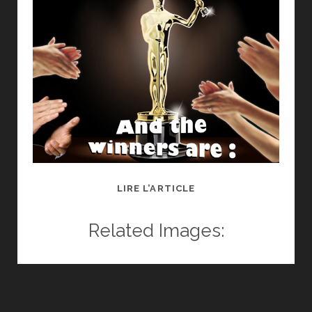
!
RÉSULTAT
LIRE L’ARTICLE
DU
CONCOURS
Related Images:
«
LE
COMPLEXE
DU
CASTOR