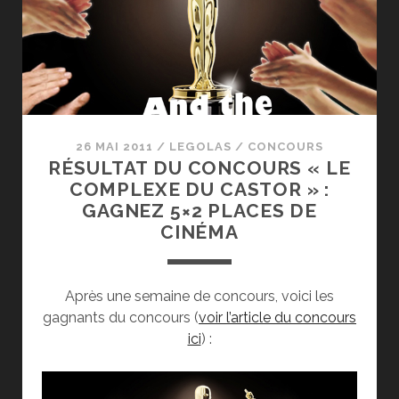
UN
PC
TACTI
26 MAI 2011
/
LEGOLAS
/
CONCOURS
TOUT
RÉSULTAT DU CONCOURS « LE
COMPLEXE DU CASTOR » :
EN-
GAGNEZ 5×2 PLACES DE
CINÉMA
UN
Après une semaine de concours, voici les
ACER
gagnants du concours (
voir l’article du concours
ici
) :
ASPIR