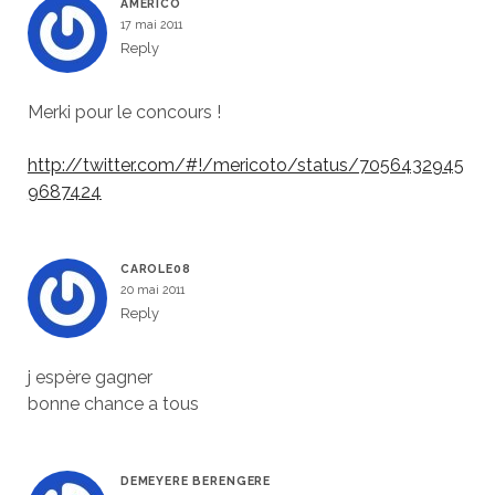
AMERICO
17 mai 2011
Reply
Merki pour le concours !
http://twitter.com/#!/mericoto/status/7056432945
9687424
CAROLE08
20 mai 2011
Reply
j espère gagner
bonne chance a tous
DEMEYERE BERENGERE