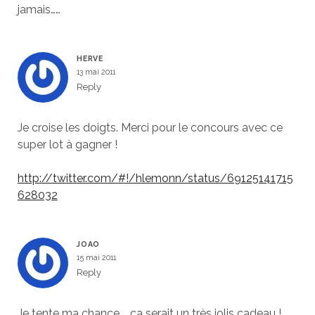
jamais……
HERVE
13 mai 2011
Reply
Je croise les doigts. Merci pour le concours avec ce
super lot à gagner !
http://twitter.com/#!/hlemonn/status/69125141715
628032
JOAO
15 mai 2011
Reply
Je tente ma chance … ca serait un très jolis cadeau !