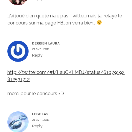
…j’ai joué bien que je n’aie pas Twitter…mais j’ai relayé le
concours sur ma page FB…on verra bien…
DERRIEN LAURA
21 avril 2011
Reply
http://twitter.com/#!/LauCKLMDJ/status/61079192
812531712
merci pour le concours =D
LEGOLAS
21 avril 2011
Reply