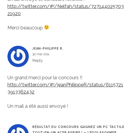
http://twitter.com/#!/Nelfah/status/727144025703
21920
Merci beaucoup
JEAN-PHILIPPE R.
30 mai 2011
Reply
Un grand merci pour le concours !!
http://twitter.com/#!/jeanPhilippeR/status/6115721
3913362432
Un mail a été aussi envoyé !
RÉSULTAT DU CONCOURS GAGNEZ UN PC TACTILE
TOUT-EN-UN ACER ASPIRE ! » LEGOLASGAMER