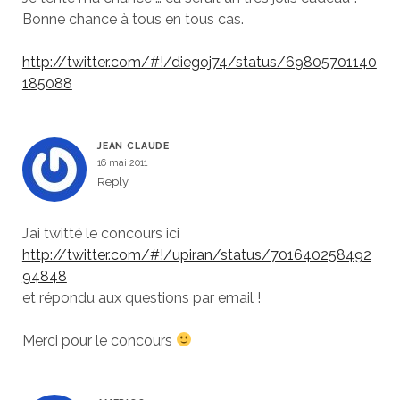
Bonne chance à tous en tous cas.
http://twitter.com/#!/diegoj74/status/69805701140
185088
JEAN CLAUDE
16 mai 2011
Reply
J’ai twitté le concours ici
http://twitter.com/#!/upiran/status/701640258492
94848
et répondu aux questions par email !
Merci pour le concours