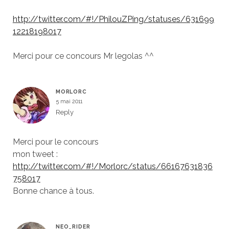
http://twitter.com/#!/PhilouZPing/statuses/631699
12218198017
Merci pour ce concours Mr legolas ^^
MORLORC
5 mai 2011
Reply
Merci pour le concours
mon tweet :
http://twitter.com/#!/Morlorc/status/66167631836
758017
Bonne chance à tous.
NEO_RIDER