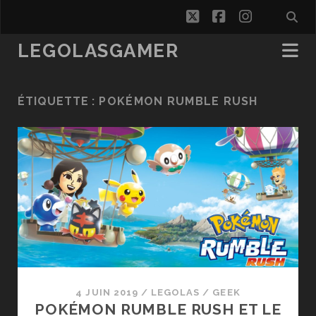
twitter
facebook
instagra
LEGOLASGAMER
ÉTIQUETTE :
POKÉMON RUMBLE RUSH
4 JUIN 2019
/
LEGOLAS
/
GEEK
POKÉMON RUMBLE RUSH ET LE