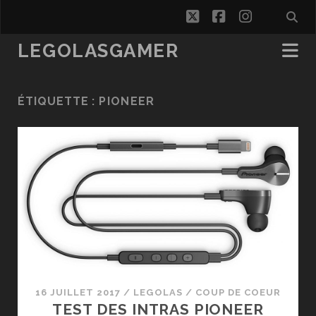
twitter
facebook
instagra
LEGOLASGAMER
ÉTIQUETTE :
PIONEER
16 JUILLET 2017
/
LEGOLAS
/
COUP DE COEUR
TEST DES INTRAS PIONEER