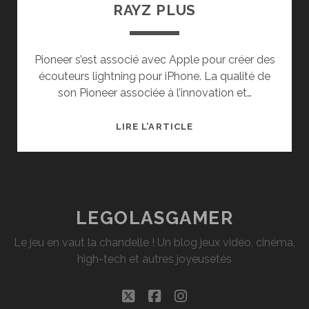
RAYZ PLUS
Pioneer s’est associé avec Apple pour créer des
écouteurs lightning pour iPhone. La qualité de
son Pioneer associée à l’innovation et…
TEST
LIRE L’ARTICLE
DES
INTRAS
PIONEER
RAYZ
PLUS
LEGOLASGAMER
Le jeu en vaut la chandelle ! Un blog jeux vidéo, cinéma,
high-tech et autres joyeusetés
twitter
facebook
instagram