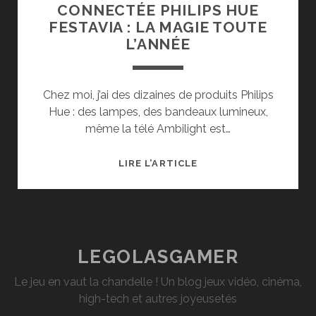
CONNECTÉE PHILIPS HUE
FESTAVIA : LA MAGIE TOUTE
L’ANNÉE
Chez moi, j’ai des dizaines de produits Philips
Hue : des lampes, des bandeaux lumineux,
même la télé Ambilight est…
TEST
LIRE L’ARTICLE
DE
LA
GUIRLANDE
CONNECTÉE
PHILIPS
LEGOLASGAMER
HUE
Le jeu en vaut la chandelle ! Un blog jeux vidéo, cinéma,
FESTAVIA
high-tech et autres joyeusetés
:
LA