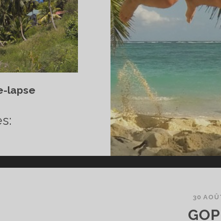
me-lapse
USSIR
S
s:
HOTOS
CANCES
EC
OPRO
30 AOÛ
S
GOP
NSEILS