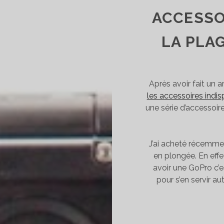
T
ACCESSO
TUCES
LA PLA
Après avoir fait un ar
les accessoires indi
une série d’accessoire
J’ai acheté récemmen
en plongée. En eff
avoir une GoPro c’es
pour s’en servir a