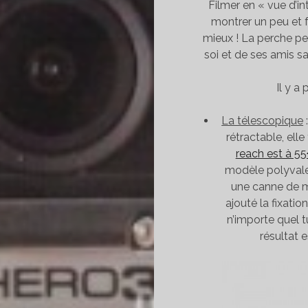
Filmer en « vue d’in
montrer un peu et f
mieux ! La perche p
soi et de ses amis sa
Il y a
La télescopique
rétractable, elle
reach est à 5
modèle polyvalen
une canne de ma
ajouté la fixati
n’importe quel 
résultat 