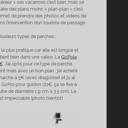
térieur » ses vacances c’est bien, mais se
aire des plans moins « plan-plan » c’est
ermet de prendre des photos et vidéos de
ns l’intervention d’un touriste de passage.
 plusieurs types de perches :
: la plus pratique car elle est longue et
 tient bien dans une valise. La
GoPole
5€
. J’ai opté pour ce type de perche,
t mais avec un bon plan : j’ai acheté
rche à 5€ (avec dragonne) et j’y ai
on GoPro pour guidon (21€, ça se fixe à
tube de diamètre 1,9 cm à 3,5 cm). Le
est impeccable (photo bientôt)