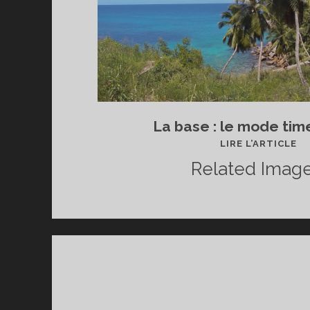
La base : le mode ti
RÉ
LIRE L’ARTICLE
SE
Related Image
P
DE
VA
AV
LA
G
:
LE
CO