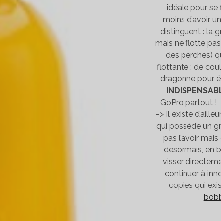
idéale pour se 
moins d’avoir u
distinguent : la 
mais ne flotte pa
des perches) qu
flottante : de cou
dragonne pour év
INDISPENSAB
GoPro partout ! 
–> Il existe d’aill
qui possède un gr
pas l’avoir mais
désormais, en b
visser directeme
continuer à inn
copies qui exis
bobb