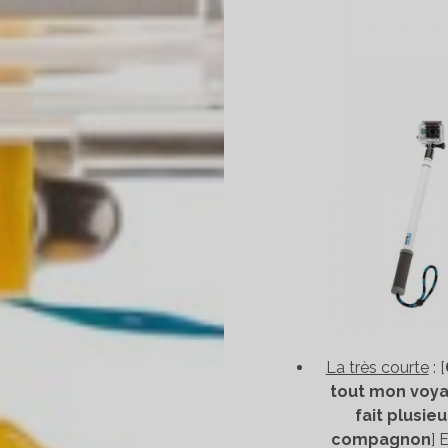
La très courte
: [
tout mon voya
fait plusie
compagnon
] 