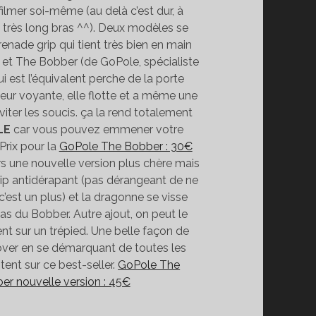
filmer soi-même (au delà c’est dur, à
n très long bras ^^). Deux modèles se
grenade grip qui tient très bien en main
s et The Bobber (de GoPole, spécialiste
i est l’équivalent perche de la porte
leur voyante, elle flotte et a même une
iter les soucis. ça la rend totalement
LE
car vous pouvez emmener votre
Prix pour la
GoPole The Bobber : 30€
eurs une nouvelle version plus chère mais
ip antidérapant (pas dérangeant de ne
 c’est un plus) et la dragonne se visse
as du Bobber. Autre ajout, on peut le
nt sur un trépied. Une belle façon de
over en se démarquant de toutes les
tent sur ce best-seller.
GoPole The
er nouvelle version : 45€