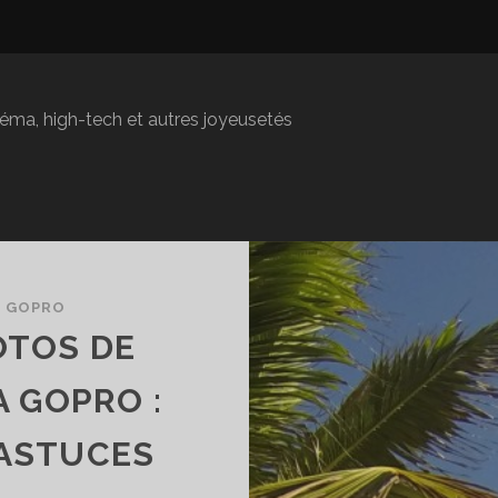
inéma, high-tech et autres joyeusetés
/
GOPRO
OTOS DE
 GOPRO :
 ASTUCES