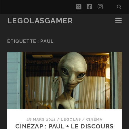
twitter
facebook
instagra
LEGOLASGAMER
ÉTIQUETTE :
PAUL
28 MARS 2011
/
LEGOLAS
/
CINÉMA
CINÉZAP : PAUL + LE DISCOURS