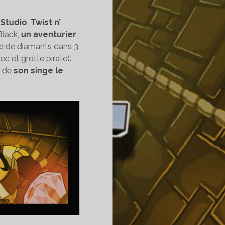
 Studio
,
Twist n’
Black,
un aventurier
he de diamants dans 3
c et grotte pirate).
é de
son singe le