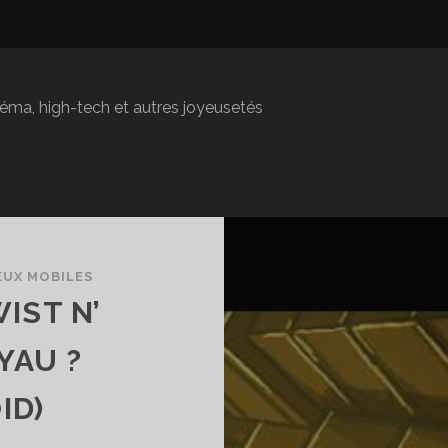
inéma, high-tech et autres joyeusetés
EUX MOBILES
IST N’
YAU ?
ID)