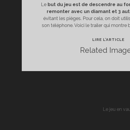
Le
but du jeu est de descendre au fo
remonter avec un diamant et 3 au
évitant les pièges. Pour cela, on doit utili
son téléphone. Voici le trailer qui montre b
T
LIRE L’ARTICLE
D
Related Image
JE
T
N’
C
:
U
JO
?
Le jeu en vau
(I