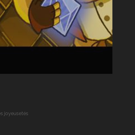
res joyeusetés