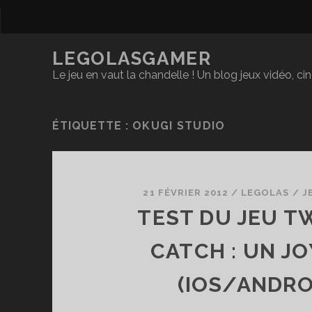
LEGOLASGAMER
Le jeu en vaut la chandelle ! Un blog jeux vidéo, c
ÉTIQUETTE :
OKUGI STUDIO
21 FÉVRIER 2012
/
LEGOLAS
/
J
TEST DU JEU TW
CATCH : UN JO
(IOS/ANDRO