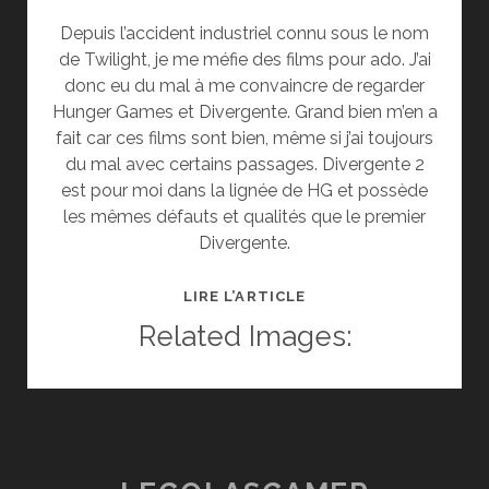
Depuis l’accident industriel connu sous le nom
de Twilight, je me méfie des films pour ado. J’ai
donc eu du mal à me convaincre de regarder
Hunger Games et Divergente. Grand bien m’en a
fait car ces films sont bien, même si j’ai toujours
du mal avec certains passages. Divergente 2
est pour moi dans la lignée de HG et possède
les mêmes défauts et qualités que le premier
Divergente.
[CINÉ]
LIRE L’ARTICLE
CRITIQUE
Related Images:
:
DIVERGENTE
2
:
L’INSURRECTION