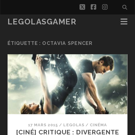
twitter
facebook
instagra
LEGOLASGAMER
ÉTIQUETTE :
OCTAVIA SPENCER
17 MARS 2015
/
LEGOLAS
/
CINÉMA
[CINÉ] CRITIQUE : DIVERGENTE