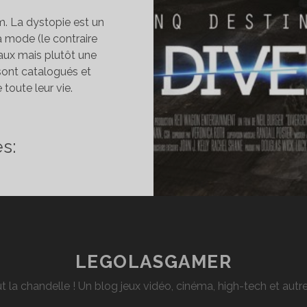
m. La dystopie est un
a mode (le contraire
iaux mais plutôt une
sont catalogués et
toute leur vie.
INÉ]
ITIQUE
s:
VERGENTE
LEGOLASGAMER
t la chandelle ! Un blog jeux vidéo, cinéma, high-tech et aut