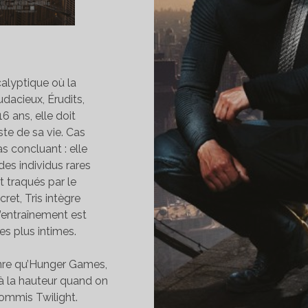
alyptique où la
udacieux, Érudits,
16 ans, elle doit
ste de sa vie. Cas
as concluant : elle
des individus rares
t traqués par le
et, Tris intègre
l’entraînement est
es plus intimes.
nre qu’Hunger Games,
 à la hauteur quand on
commis Twilight.