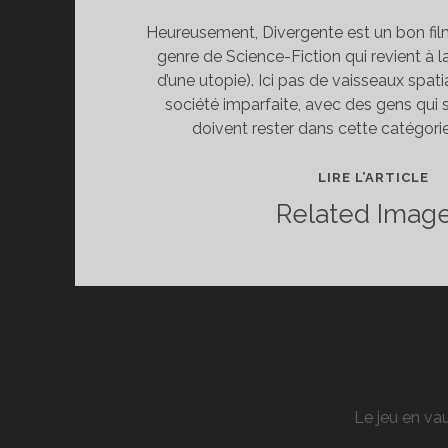
Heureusement, Divergente est un bon fil
genre de Science-Fiction qui revient à l
d’une utopie). Ici pas de vaisseaux spat
société imparfaite, avec des gens qui 
doivent rester dans cette catégorie 
[C
LIRE L’ARTICLE
CR
Related Image
:
DI
Le jeu en vau