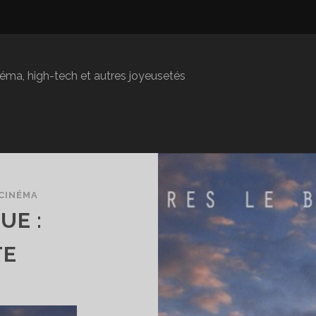
inéma, high-tech et autres joyeusetés
CINÉMA
UE :
TE