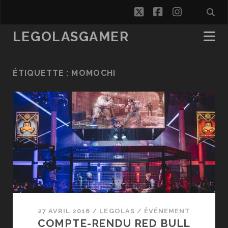
twitter
facebook
instagra
LEGOLASGAMER
ÉTIQUETTE :
MOMOCHI
27 AVRIL 2016
/
LEGOLAS
/
ÉVÉNEMENT
COMPTE-RENDU RED BULL