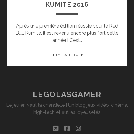
KUMITE 2016
Après une première édition réussie pour le Red
Bull Kumite, il est revenu encore plus fort cette
année ! C’est…
COMPTE-
LIRE L’ARTICLE
RENDU
RED
BULL
KUMITE
2016
LEGOLASGAMER
Le jeu en vaut la chandelle ! Un blog jeux vidéo, cinéma,
high-tech et autres joyeusetés
twitter
facebook
instagram