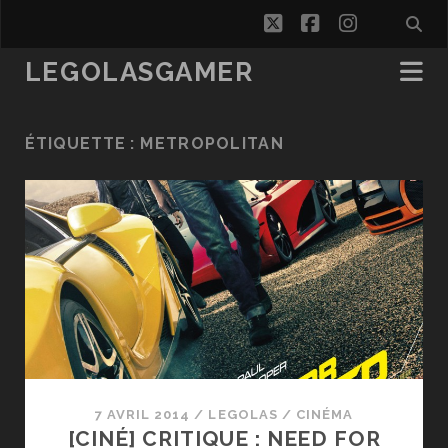
twitter
facebook
instagra
LEGOLASGAMER
ÉTIQUETTE :
METROPOLITAN
7 AVRIL 2014
/
LEGOLAS
/
CINÉMA
[CINÉ] CRITIQUE : NEED FOR