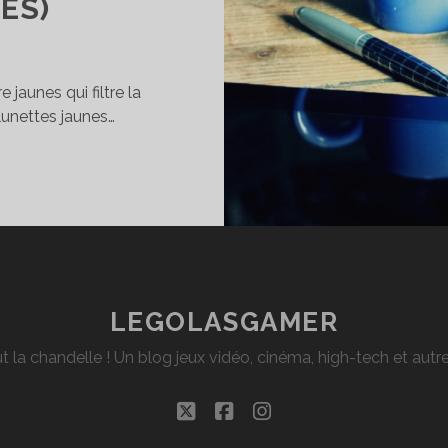
ES)
e jaunes qui filtre la
lunettes jaunes…
EST
S
UNETTES
POS
OUR
RANS
LEGOLASGAMER
RDINATEUR,
t la chandelle ! Un blog jeux vidéo, cinéma, high-tech et aut
LÉ
T
ARTPHONES)
twitter
facebook
instagram