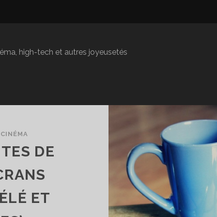
inéma, high-tech et autres joyeusetés
/
CINÉMA
TTES DE
CRANS
ÉLÉ ET