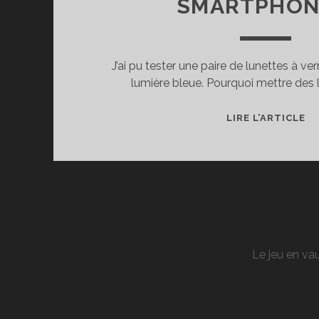
SMARTPHON
J’ai pu tester une paire de lunettes à verr
lumière bleue. Pourquoi mettre des 
T
LIRE L’ARTICLE
DE
L
DE
RE
P
ÉC
(O
Le jeu en vau
TÉ
E
SM