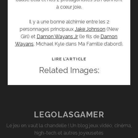
à cœur joie.
Il y a une bonne alchimie entre les 2
personnages principaux
Jake Johnson
(New
Girl) et
Damon Wayans Jr
(le fils de
Damon
Wayans
, Michael Kyle dans Ma Famille d’abord).
[CINÉ]
LIRE L’ARTICLE
CRITIQUE
Related Images:
:
COPS
–
LES
FORCES
DU
LEGOLASGAMER
DÉSORDRE
Le jeu en vaut la chandelle ! Un blog jeux vidéo, cinéma,
high-tech et autres joyeusetés