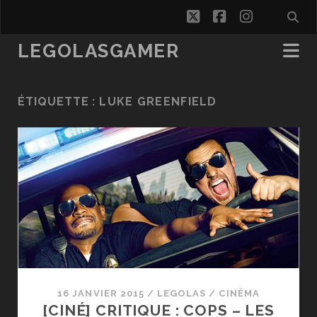
twitter
facebook
instagra
LEGOLASGAMER
ÉTIQUETTE :
LUKE GREENFIELD
16 JANVIER 2015
/
LEGOLAS
/
CINÉMA
[CINÉ] CRITIQUE : COPS – LES