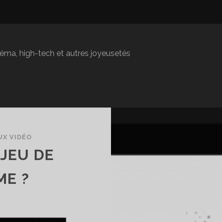
inéma, high-tech et autres joyeusetés
UX VIDÉO
 JEU DE
ME ?