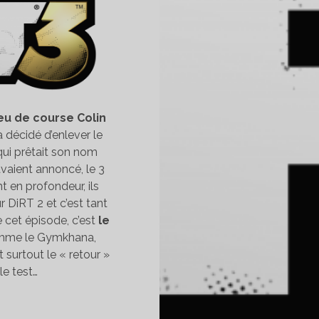
jeu de course Colin
a décidé d’enlever le
 qui prêtait son nom
vaient annoncé, le 3
t en profondeur, ils
ur DiRT 2 et c’est tant
de cet épisode, c’est
le
omme le Gymkhana,
 surtout le « retour »
le test…
EST