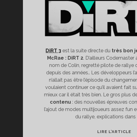
DiRT 3
est la suite directe du
très bon 
McRae : DiRT 2
. D’ailleurs Codemaster 
nom de Colin, regretté pilote de rallye
depuis des années.. Les développeurs l’a
n’allait pas être l’épisode du changemen
voulaient continuer ce qu’il avaient fait s
mieux car il était très bien. Le gros plus 
contenu
: des nouvelles épreuves c
l’ajout de modes multijoueurs assez fun et
du rallye, explications dans 
T
LIRE L’ARTICLE