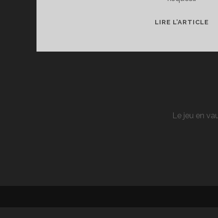
T
LIRE L’ARTICLE
DE
A
S
S
Le jeu en vau