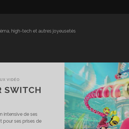
inéma, high-tech et autres joyeusetés
UX VIDÉO
R SWITCH
n intensive de ses
t pour ses prises de