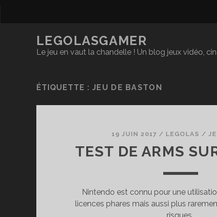
LEGOLASGAMER
Le jeu en vaut la chandelle ! Un blog jeux vidéo, c
ÉTIQUETTE :
JEU DE BASTON
19 JUIN 2017
/
LEGOLAS
/
JE
TEST DE ARMS SU
Nintendo est connu pour une utilisatio
licences phares mais aussi plus raremen
risques…