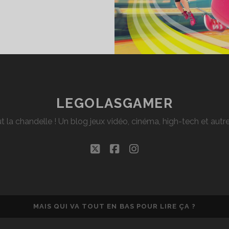
EST
RMS
UR
WITCH
LEGOLASGAMER
t la chandelle ! Un blog jeux vidéo, cinéma, high-tech et aut
twitter
facebook
instagram
MAIS QUI VA TOUT EN BAS POUR LIRE ÇA ?