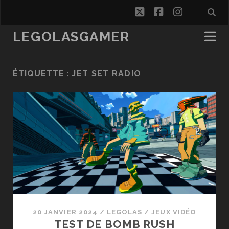
twitter
facebook
instagra
LEGOLASGAMER
ÉTIQUETTE :
JET SET RADIO
20 JANVIER 2024
/
LEGOLAS
/
JEUX VIDÉO
TEST DE BOMB RUSH