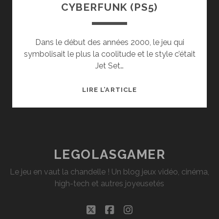
CYBERFUNK (PS5)
Dans le début des années 2000, le jeu qui
symbolisait le plus la coolitude et le style c’était
Jet Set…
TEST
LIRE L’ARTICLE
DE
BOMB
RUSH
CYBERFUNK
(PS5)
LEGOLASGAMER
Le jeu en vaut la chandelle ! Un blog jeux vidéo, cinéma,
high-tech et autres joyeusetés
twitter
facebook
instagram