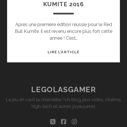
KUMITE 2016
Après une première édition réussie pour le Red
Bull Kumite, il est revenu encore plus fort cette
année ! C’est…
COMPTE-
LIRE L’ARTICLE
RENDU
RED
BULL
KUMITE
2016
LEGOLASGAMER
Le jeu en vaut la chandelle ! Un blog jeux vidéo, cinéma,
high-tech et autres joyeusetés
twitter
facebook
instagram