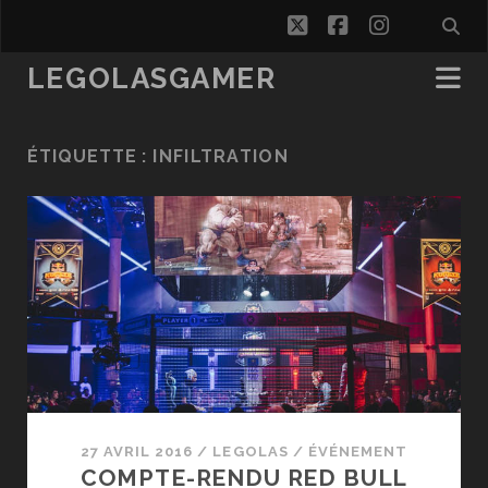
twitter
facebook
instagra
LEGOLASGAMER
ÉTIQUETTE :
INFILTRATION
27 AVRIL 2016
/
LEGOLAS
/
ÉVÉNEMENT
COMPTE-RENDU RED BULL