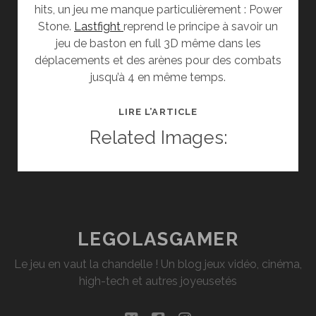
hits, un jeu me manque particulièrement : Power
Stone.
Lastfight
reprend le principe à savoir un
jeu de baston en full 3D même dans les
déplacements et des arènes pour des combats
jusqu’à 4 en même temps.
[GAMESCOM
LIRE L’ARTICLE
2015]
Related Images:
COUP
DE
COEUR
:
LASTFIGHT
LEGOLASGAMER
Le jeu en vaut la chandelle ! Un blog jeux vidéo, cinéma,
high-tech et autres joyeusetés