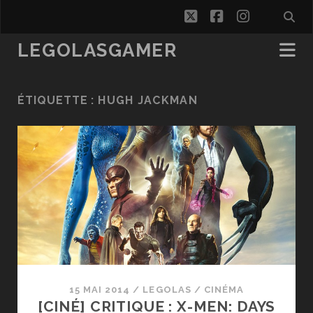
twitter
facebook
instagra
LEGOLASGAMER
ÉTIQUETTE :
HUGH JACKMAN
15 MAI 2014
/
LEGOLAS
/
CINÉMA
[CINÉ] CRITIQUE : X-MEN: DAYS