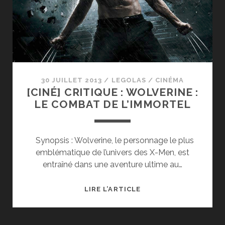
30 JUILLET 2013
/
LEGOLAS
/
CINÉMA
[CINÉ] CRITIQUE : WOLVERINE :
LE COMBAT DE L’IMMORTEL
Synopsis : Wolverine, le personnage le plus
emblématique de l’univers des X-Men, est
entraîné dans une aventure ultime au…
[CINÉ]
LIRE L’ARTICLE
CRITIQUE
:
WOLVERINE