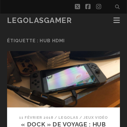
twitter
facebook
instagra
LEGOLASGAMER
ÉTIQUETTE :
HUB HDMI
11 FÉVRIER 2018
/
LEGOLAS
/
JEUX VIDÉO
« DOCK » DE VOYAGE : HUB