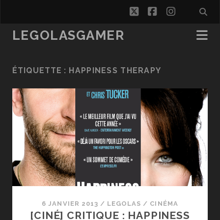
twitter
facebook
instagra
LEGOLASGAMER
ÉTIQUETTE :
HAPPINESS THERAPY
6 JANVIER 2013
/
LEGOLAS
/
CINÉMA
[CINÉ] CRITIQUE : HAPPINESS