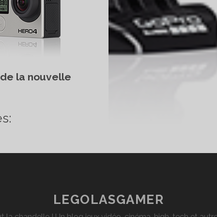
de la nouvelle
S
OUVEAUTÉS
s:
OPRO
ERO
LEGOLASGAMER
K
t la chandelle ! Un blog jeux vidéo, cinéma, high-tech et aut
FIN