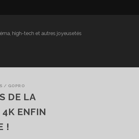
inéma, high-tech et autres joyeusetés
S
/
GOPRO
S DE LA
 4K ENFIN
 !