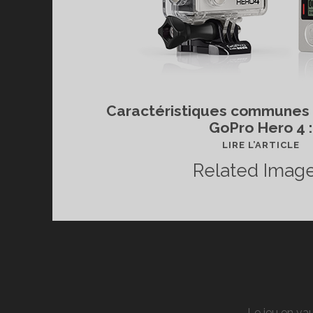
Caractéristiques communes 
GoPro Hero 4 :
LE
LIRE L’ARTICLE
N
Related Image
DE
LA
G
H
4
:
LA
4
Le jeu en vau
EN