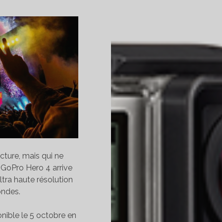
ture, mais qui ne
GoPro Hero 4 arrive
ltra haute résolution
ondes.
nible le 5 octobre en