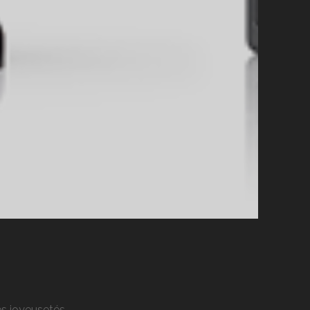
res joyeusetés