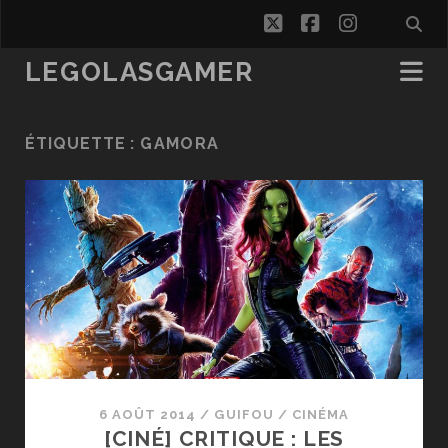
twitter
facebook
instagra
LEGOLASGAMER
ÉTIQUETTE :
GAMORA
6 AOÛT 2014
/
GUIFOU
/
CINÉMA
[CINÉ] CRITIQUE : LES