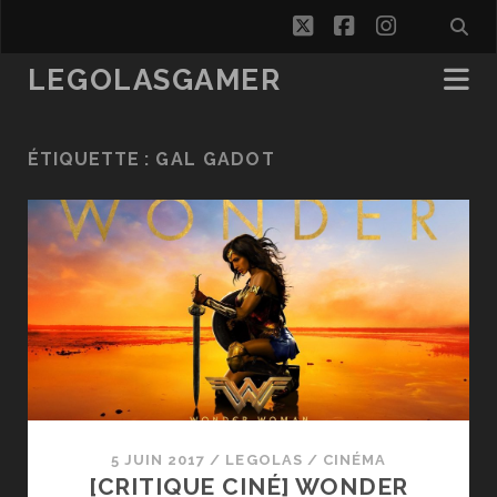
twitter
facebook
instagra
LEGOLASGAMER
ÉTIQUETTE :
GAL GADOT
5 JUIN 2017
/
LEGOLAS
/
CINÉMA
[CRITIQUE CINÉ] WONDER