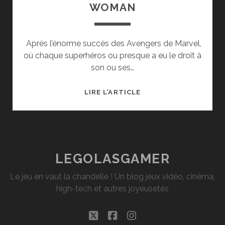
WOMAN
Après l’énorme succès des Avengers de Marvel,
où chaque superhéros ou presque a eu le droit à
son ou ses…
[CRITIQUE
LIRE L’ARTICLE
CINÉ]
WONDER
WOMAN
LEGOLASGAMER
Le jeu en vaut la chandelle ! Un blog jeux vidéo, cinéma,
high-tech et autres joyeusetés
twitter
facebook
instagram