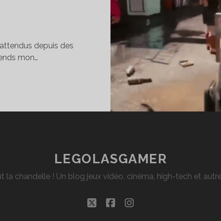
 attendus depuis des
 prends mon…
I
SSÉ
ON
WITTER
EC
N
LEGOLASGAMER
ES
t la chandelle ! Un blog jeux vidéo, cinéma, high-tech et aut
ÈMES
VORIS
twitter
facebook
instagram
BERPUNK