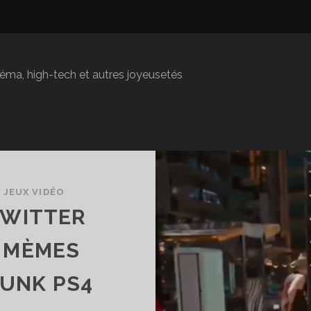
inéma, high-tech et autres joyeusetés
/
JEUX VIDÉO
TWITTER
S MÈMES
PUNK PS4