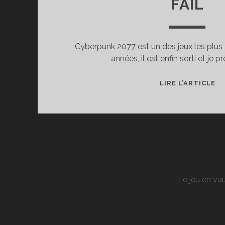
FAIL
Cyberpunk 2077 est un des jeux les plus
années, il est enfin sorti et je
J’A
LIRE L’ARTICLE
CA
M
T
AV
U
DE
M
Le jeu en vau
M
FA
!
CY