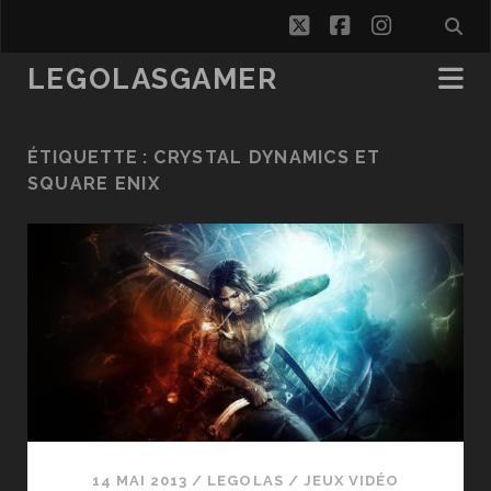
twitter
facebook
instagra
LEGOLASGAMER
ÉTIQUETTE :
CRYSTAL DYNAMICS ET
SQUARE ENIX
14 MAI 2013
/
LEGOLAS
/
JEUX VIDÉO