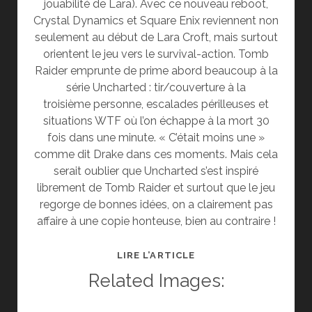
jouabilité de Lara). Avec ce nouveau reboot,
Crystal Dynamics et Square Enix reviennent non
seulement au début de Lara Croft, mais surtout
orientent le jeu vers le survival-action. Tomb
Raider emprunte de prime abord beaucoup à la
série Uncharted : tir/couverture à la
troisième personne, escalades périlleuses et
situations WTF où l’on échappe à la mort 30
fois dans une minute. « C’était moins une »
comme dit Drake dans ces moments. Mais cela
serait oublier que Uncharted s’est inspiré
librement de Tomb Raider et surtout que le jeu
regorge de bonnes idées, on a clairement pas
affaire à une copie honteuse, bien au contraire !
TEST
LIRE L’ARTICLE
DE
Related Images:
TOMB
RAIDER