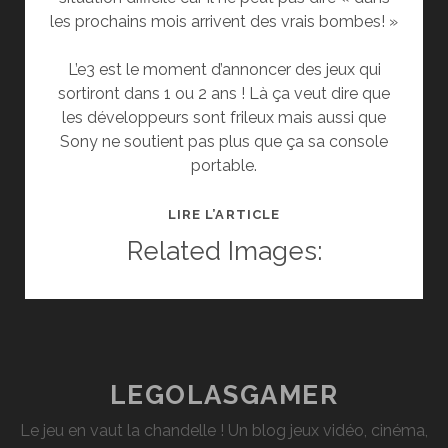
les prochains mois arrivent des vrais bombes! »
L’e3 est le moment d’annoncer des jeux qui
sortiront dans 1 ou 2 ans ! Là ça veut dire que
les développeurs sont frileux mais aussi que
Sony ne soutient pas plus que ça sa console
portable.
CE
LIRE L’ARTICLE
QU’IL
Related Images:
FAUT
RETENIR
DE
LA
CONFÉRENCE
SONY
LEGOLASGAMER
À
Le jeu en vaut la chandelle ! Un blog jeux vidéo, cinéma,
L’E3