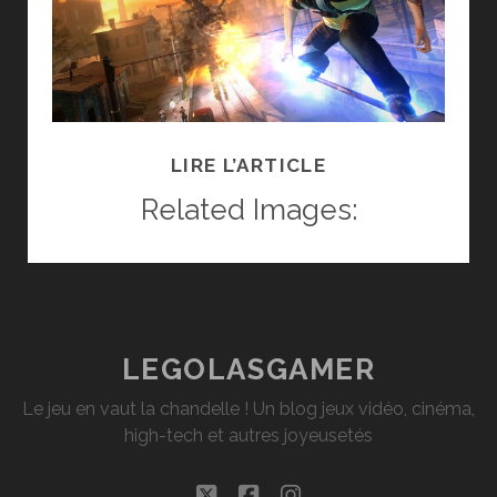
TEST
LIRE L’ARTICLE
INFAMOUS
Related Images:
2
AVEC
MISSIONS
CGU
LEGOLASGAMER
Le jeu en vaut la chandelle ! Un blog jeux vidéo, cinéma,
high-tech et autres joyeusetés
twitter
facebook
instagram