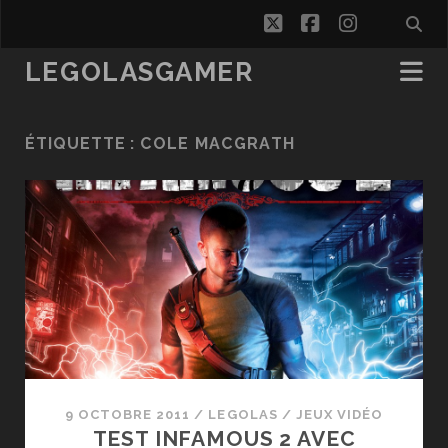
twitter
facebook
instagra
LEGOLASGAMER
ÉTIQUETTE :
COLE MACGRATH
9 OCTOBRE 2011
/
LEGOLAS
/
JEUX VIDÉO
TEST INFAMOUS 2 AVEC