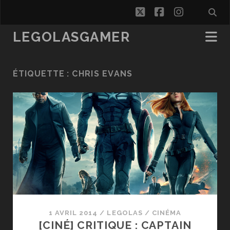
twitter
facebook
instagra
LEGOLASGAMER
ÉTIQUETTE :
CHRIS EVANS
1 AVRIL 2014
/
LEGOLAS
/
CINÉMA
[CINÉ] CRITIQUE : CAPTAIN