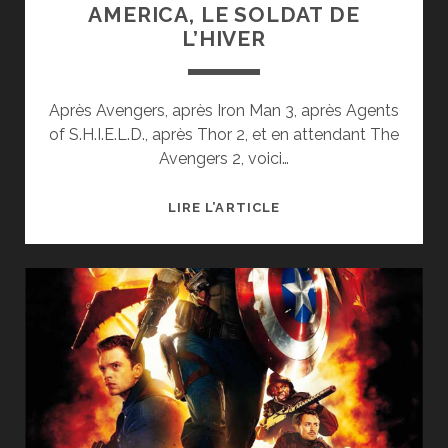
AMERICA, LE SOLDAT DE
L’HIVER
Après Avengers, après Iron Man 3, après Agents
of S.H.I.E.L.D., après Thor 2, et en attendant The
Avengers 2, voici…
[CINÉ]
LIRE L’ARTICLE
CRITIQUE
:
CAPTAIN
AMERICA,
LE
SOLDAT
DE
L’HIVER