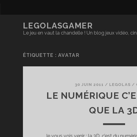
LEGOLASGAMER
Le jeu en vaut la chandelle ! Un blog jeux vidéo, c
ÉTIQUETTE :
AVATAR
30 JUIN 2011
/
LEGOLAS
/
LE NUMÉRIQUE C’E
QUE LA 3
Je vous vois venir : la 3D, c’est du numéri