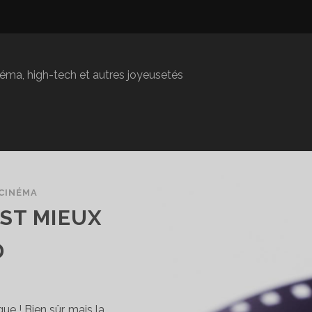
inéma, high-tech et autres joyeusetés
CINÉMA
ST MIEUX
D
que ! Bien sûr, mais la