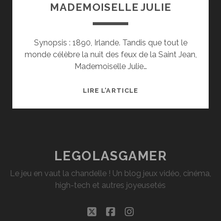
MADEMOISELLE JULIE
Synopsis : 1890, Irlande. Tandis que tout le
monde célèbre la nuit des feux de la Saint Jean,
Mademoiselle Julie…
[CINÉ]
LIRE L’ARTICLE
CRITIQUE
:
MADEMOISELLE
JULIE
LEGOLASGAMER
Le jeu en vaut la chandelle ! Un blog jeux vidéo, cinéma,
high-tech et autres joyeusetés
twitter
facebook
instagram