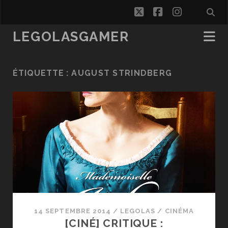
twitter
facebook
instagra
LEGOLASGAMER
ÉTIQUETTE :
AUGUST STRINDBERG
14 SEPTEMBRE 2014
/
LEGOLAS
/
CINÉMA
[CINÉ] CRITIQUE :