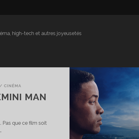
inéma, high-tech et autres joyeusetés
/
CINÉMA
EMINI MAN
. Pas que ce film soit
…