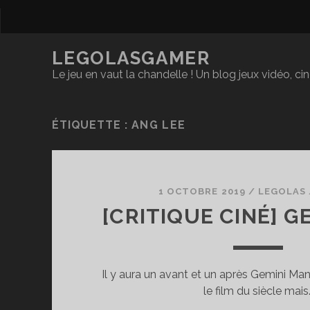
LEGOLASGAMER
Le jeu en vaut la chandelle ! Un blog jeux vidéo, c
ÉTIQUETTE :
ANG LEE
1 OCTOBRE 2019
/
LEGOLAS
[CRITIQUE CINÉ] G
Il y aura un avant et un après Gemini Man
le film du siècle mais