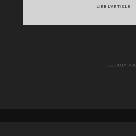
[C
LIRE L’ARTICLE
CI
GE
M
Le jeu en vau