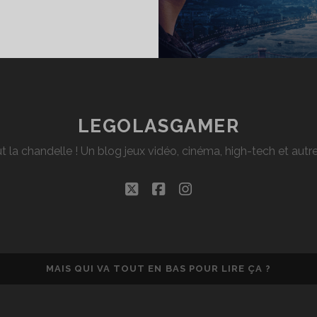
RITIQUE
NÉ]
MINI
AN
LEGOLASGAMER
t la chandelle ! Un blog jeux vidéo, cinéma, high-tech et aut
twitter
facebook
instagram
MAIS QUI VA TOUT EN BAS POUR LIRE ÇA ?