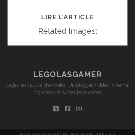
LE
LIRE L’ARTICLE
NUMÉRIQU
Related Images:
C’EST
MIEUX
QUE
LEGOLASGAMER
LA
3D
Le jeu en vaut la chandelle ! Un blog jeux vidéo, cinéma,
high-tech et autres joyeusetés
twitter
facebook
instagram
MAIS QUI VA TOUT EN BAS POUR LIRE ÇA ?