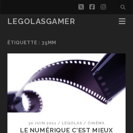
twitter
facebook
instagra
LEGOLASGAMER
ÉTIQUETTE :
35MM
30 JUIN 2011
/
LEGOLAS
/
CINÉMA
LE NUMÉRIQUE C’EST MIEUX