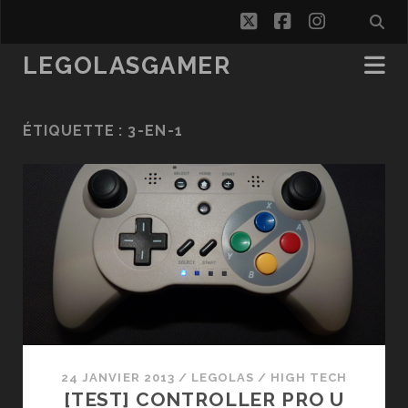
twitter
facebook
instagra
LEGOLASGAMER
ÉTIQUETTE :
3-EN-1
24 JANVIER 2013
/
LEGOLAS
/
HIGH TECH
[TEST] CONTROLLER PRO U