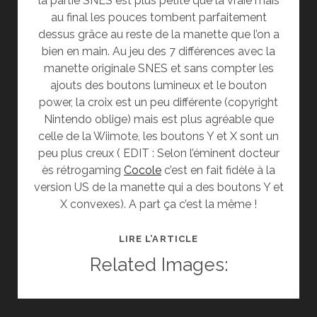
la partie SNES est plus petite que la vraie mais
au final les pouces tombent parfaitement
dessus grâce au reste de la manette que l’on a
bien en main. Au jeu des 7 différences avec la
manette originale SNES et sans compter les
ajouts des boutons lumineux et le bouton
power, la croix est un peu différente (copyright
Nintendo oblige) mais est plus agréable que
celle de la Wiimote, les boutons Y et X sont un
peu plus creux ( EDIT : Selon l’éminent docteur
ès rétrogaming
Cocole
c’est en fait fidèle à la
version US de la manette qui a des boutons Y et
X convexes). A part ça c’est la même !
[TEST]
LIRE L’ARTICLE
CONTROLLER
Related Images:
PRO
U
POUR