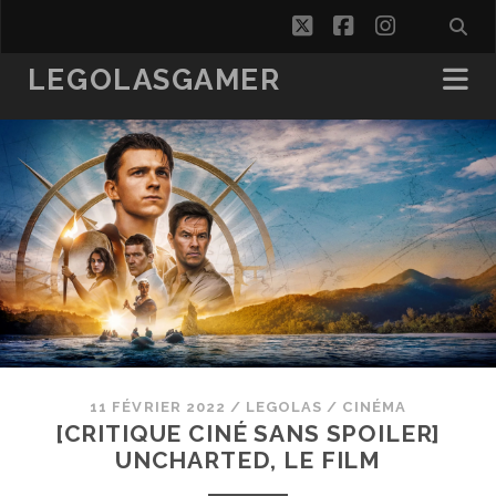
twitter
facebook
instagra
LEGOLASGAMER
11 FÉVRIER 2022
/
LEGOLAS
/
CINÉMA
[CRITIQUE CINÉ SANS SPOILER]
UNCHARTED, LE FILM