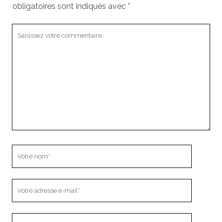
obligatoires sont indiqués avec
*
Votre
commentaire
Votre
nom
Votre
adresse
e-
L’adresse
mail