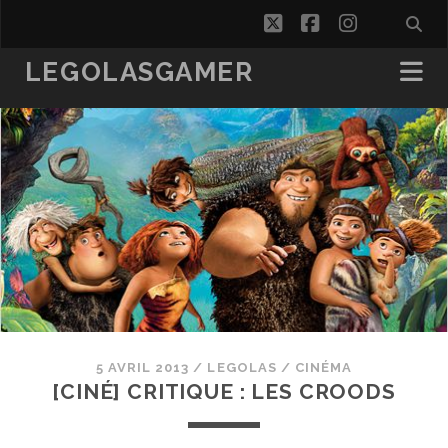
twitter
facebook
instagra
LEGOLASGAMER
5 AVRIL 2013
/
LEGOLAS
/
CINÉMA
[CINÉ] CRITIQUE : LES CROODS