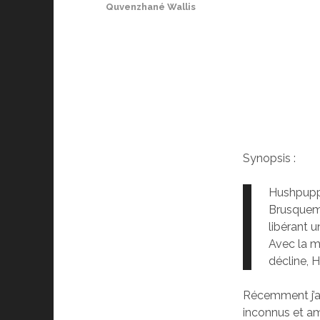
Quvenzhané Wallis
Synopsis :
Hushpuppy
Brusqueme
libérant 
Avec la m
décline, 
Récemment j’ai
inconnus et am