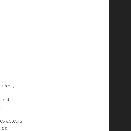
ondent,
e qui
e.
des acteurs
rice