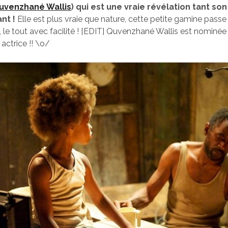
uvenzhané Wallis
) qui est une vraie révélation tant son
nt !
Elle est plus vraie que nature, cette petite gamine passe
, le tout avec facilité ! [EDIT] Quvenzhané Wallis est nominée 
 actrice !! \o/