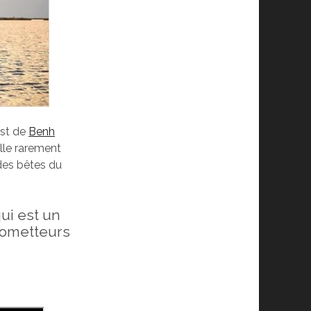
est de
Benh
ille rarement
 des bêtes du
qui est un
rometteurs