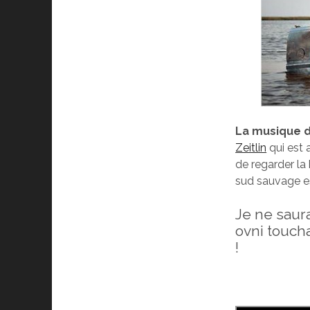
La musique du
Zeitlin
qui est a
de regarder la
sud sauvage es
Je ne saura
ovni touch
!