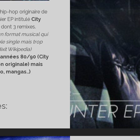
 hip-hop originaire de
ier EP intitulé
City
 dont 3 remixes.
un format musical qui
ple single mais trop
ixit Wikipedia)
 années 80/90 (City
n originale) mais
o, mangas..)
ÉCOUVERTE
SICALE]
FFYSAM
s:
TY
UNTER