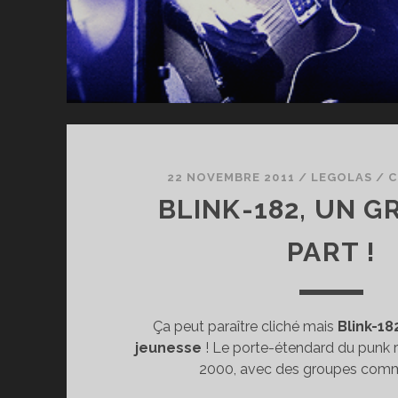
22 NOVEMBRE 2011
/
LEGOLAS
/
C
BLINK-182, UN G
PART !
Ça peut paraître cliché mais
Blink-18
jeunesse
! Le porte-étendard du punk 
2000, avec des groupes com