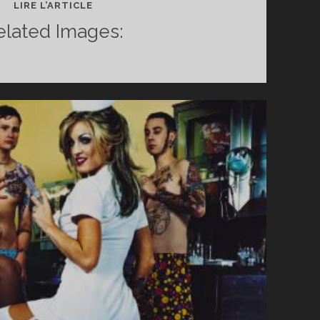
LE
LIRE L’ARTICLE
COUP
elated Images:
DE
COEUR
DU
MOIS
:
NADA
SURF