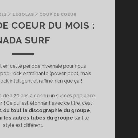
012
/
LEGOLAS
/
COUP DE COEUR
DE COEUR DU MOIS :
NADA SURF
t en cette période hivernale pour nous
r pop-rock entraînante (power-pop), mais
rock intelligent et raffiné, rien que ça !
a déjà 20 ans a connu un succès populaire
r
! Ce qui est étonnant avec ce titre, c’est
as du tout la discographie du groupe
,
i les autres tubes du groupe
tant le
style est différent.