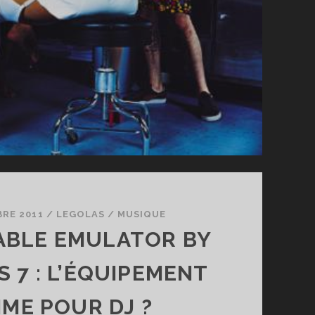
BRE 2011
/
LEGOLAS
/
MUSIQUE
ABLE EMULATOR BY
 7 : L’ÉQUIPEMENT
IME POUR DJ ?