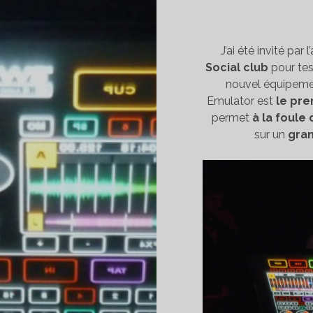
J’ai été invité pa
Social club
pour tes
nouvel équipement
Emulator est
le pre
permet
à la foule
sur un
gran