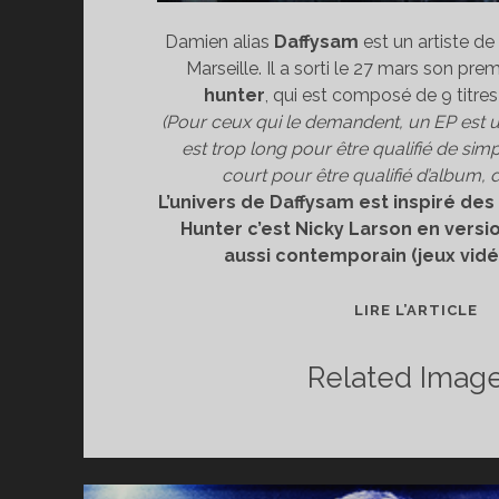
Damien alias
Daffysam
est un artiste de
Marseille. Il a sorti le 27 mars son prem
hunter
, qui est composé de 9 titres
(Pour ceux qui le demandent, un EP est 
est trop long pour être qualifié de sim
court pour être qualifié d’album, d
L’univers de Daffysam est inspiré des
Hunter c’est Nicky Larson en versio
aussi contemporain (jeux vidé
[D
LIRE L’ARTICLE
MU
DA
Related Image
:
CI
H