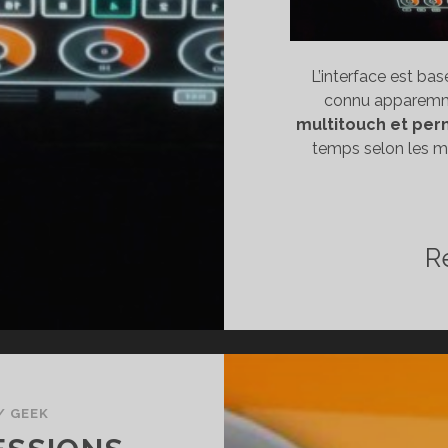
L’interface est ba
connu apparemm
multitouch et perm
temps selon les m
R
/
GEEK