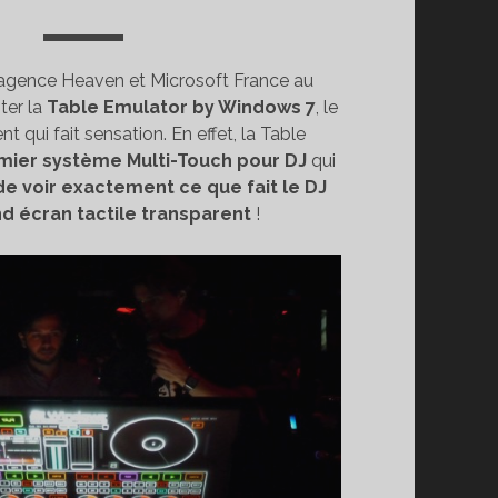
r l’agence Heaven et Microsoft France au
ter la
Table Emulator by Windows 7
, le
 qui fait sensation. En effet, la Table
mier système Multi-Touch pour DJ
qui
 de voir exactement ce que fait le DJ
d écran tactile transparent
!