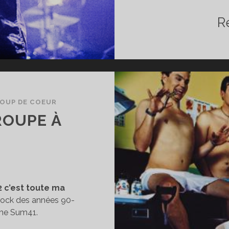
R
OUP DE COEUR
ROUPE À
2 c’est toute ma
rock des années 90-
me Sum41.