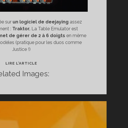
sée sur
un logiciel de deejaying
assez
ent :
Traktor.
La Table Emulator est
et de gérer de 2 à 6 doigts
en même
odèles (pratique pour les duos comme
Justice !)
SOIRÉE
LIRE L’ARTICLE
TABLE
elated Images:
EMULATOR
BY
WINDOWS
7
:
L’ÉQUIPEMENT
ULTIME
POUR