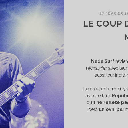
27 FÉVRIER 2
LE COUP 
Nada Surf
revien
réchauffer avec leu
aussi leur indie-
Le groupe formé il y 
avec le titre…
Popula
qu’
il ne reflète p
c’est
un ovni parm