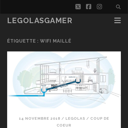
twitter
facebook
instagra
LEGOLASGAMER
ÉTIQUETTE :
WIFI MAILLÉ
14 NOVEMBRE 2018
/
LEGOLAS
/
COUP DE
COEUR