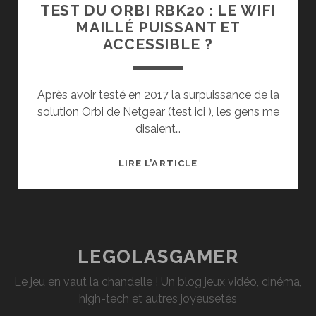
TEST DU ORBI RBK20 : LE WIFI
MAILLÉ PUISSANT ET
ACCESSIBLE ?
Après avoir testé en 2017 la surpuissance de la
solution Orbi de Netgear (test ici ), les gens me
disaient…
TEST
LIRE L’ARTICLE
DU
ORBI
RBK20
:
LE
LEGOLASGAMER
WIFI
Le jeu en vaut la chandelle ! Un blog jeux vidéo, cinéma,
MAILLÉ
high-tech et autres joyeusetés
PUISSANT
ET